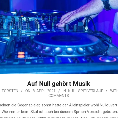
Auf Null gehört Musik
TORSTEN
ON:
8. APRIL 2021
IN:
NULL
,
SPIELVERLAUF
WITH
COMMENTS
einen die Gegenspieler, sonst hätte der Alleinspieler wohl Nullouvert 
: Wie immer beim Skat ist auch bei diesem Spruch Vorsicht geboten,