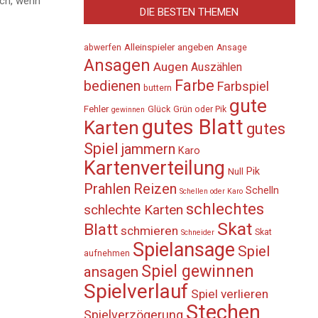
uch, wenn
DIE BESTEN THEMEN
Alleinspieler
angeben
abwerfen
Ansage
Ansagen
Augen
Auszählen
Farbe
bedienen
Farbspiel
buttern
gute
Fehler
Glück
Grün oder Pik
gewinnen
gutes Blatt
Karten
gutes
Spiel
jammern
Karo
Kartenverteilung
Pik
Null
Prahlen
Reizen
Schelln
Schellen oder Karo
schlechtes
schlechte Karten
Skat
Blatt
schmieren
Skat
Schneider
Spielansage
Spiel
aufnehmen
Spiel gewinnen
ansagen
Spielverlauf
Spiel verlieren
Stechen
Spielverzögerung