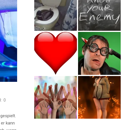
:
0
gespielt.
 er kann