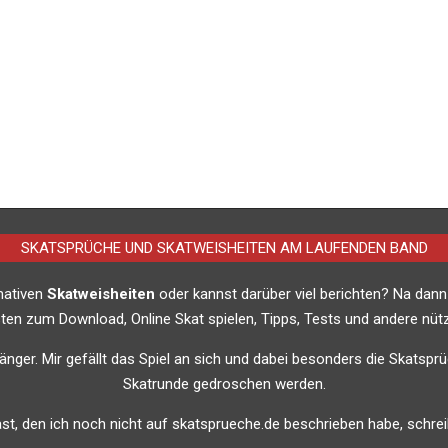
SKATSPRÜCHE UND SKATWEISHEITEN AM LAUFENDEN BAND
imativen
Skatweisheiten
oder kannst darüber viel berichten? Na dann
listen zum Download, Online Skat spielen, Tipps, Tests und andere nütz
nfänger. Mir gefällt das Spiel an sich und dabei besonders die Skatsprü
Skatrunde gedroschen werden.
t, den ich noch nicht auf skatsprueche.de beschrieben habe, schreib