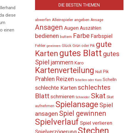
DIE BESTEN THEMEN
llerhand
da diese
Alleinspieler
angeben
abwerfen
Ansage
zum
Ansagen
Augen
Auszählen
so einen
Farbe
bedienen
Farbspiel
buttern
gute
Fehler
Glück
Grün oder Pik
gewinnen
gutes Blatt
Karten
gutes
Spiel
jammern
Karo
Kartenverteilung
Pik
Null
Prahlen
Reizen
Schelln
Schellen oder Karo
schlechtes
schlechte Karten
Skat
Blatt
schmieren
Skat
Schneider
Spielansage
Spiel
aufnehmen
Spiel gewinnen
ansagen
Spielverlauf
Spiel verlieren
Stechen
Spielverzögerung