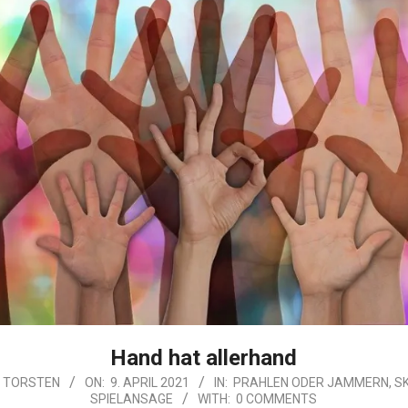
Hand hat allerhand
TORSTEN
ON:
9. APRIL 2021
IN:
PRAHLEN ODER JAMMERN
,
S
SPIELANSAGE
WITH:
0 COMMENTS