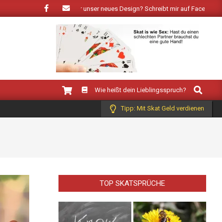
ühling: Wie gefällt Dir unser neues Design? Schreibt mir auf Facebook!
Search
Wie heißt dein Lieblingsspruch?
Tipp: Mit Skat Geld verdienen
TOP SKATSPRÜCHE