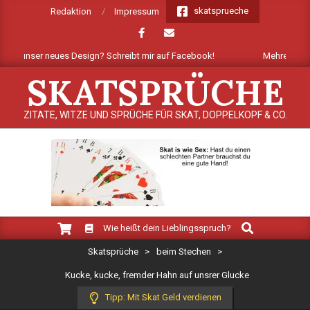
Skip
skatsprueche
Redaktion
Impressum
to
content
 unser neues Design? Schreibt mir auf Facebook!
Mehrere Dutzend n
SKATSPRÜCHE
ZITATE, WITZE UND SPRÜCHE FÜR SKAT, DOPPELKOPF & CO.
Search
Primary
Wie heißt dein Lieblingsspruch?
Navigation
Skatsprüche
>
beim Stechen
>
Menu
Kucke, kucke, fremder Hahn auf unsrer Glucke
Tipp: Mit Skat Geld verdienen