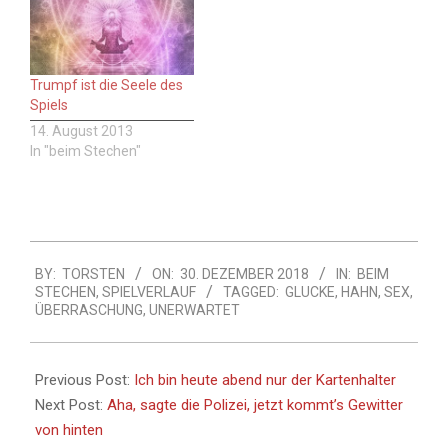
Trumpf ist die Seele des
Spiels
14. August 2013
In "beim Stechen"
2018-
BY:
TORSTEN
ON:
30. DEZEMBER 2018
IN:
BEIM
12-
STECHEN
,
SPIELVERLAUF
TAGGED:
GLUCKE
,
HAHN
,
SEX
,
30
ÜBERRASCHUNG
,
UNERWARTET
Previous Post:
Ich bin heute abend nur der Kartenhalter
Next Post:
Aha, sagte die Polizei, jetzt kommt’s Gewitter
von hinten