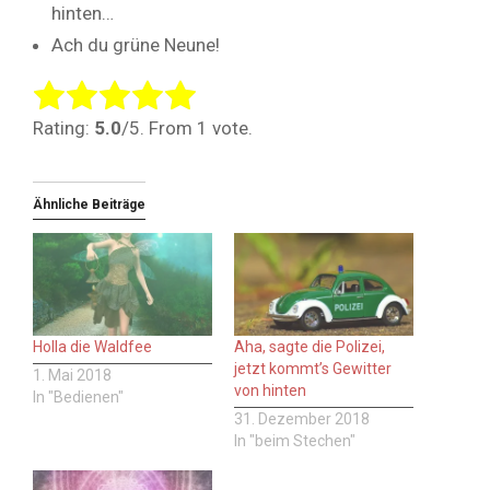
hinten…
Ach du grüne Neune!
Rate this item:
Submit Rating
Rating:
5.0
/5. From 1 vote.
Ähnliche Beiträge
Holla die Waldfee
Aha, sagte die Polizei,
jetzt kommt’s Gewitter
1. Mai 2018
von hinten
In "Bedienen"
31. Dezember 2018
In "beim Stechen"