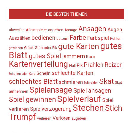
DIE BESTEN THEMEN
Ansagen
Augen
Alleinspieler
angeben
abwerfen
Ansage
Farbe
bedienen
Farbspiel
Auszählen
Fehler
buttern
gutes
gute Karten
Glück
Grün oder Pik
gewinnen
Blatt
gutes Spiel
jammern
Karo
Kartenverteilung
Prahlen
Reizen
Pik
Null
schlechte Karten
Schelln
Schellen oder Karo
Skat
schlechtes Blatt
schmieren
Skat
Schneider
Spielansage
Spiel ansagen
aufnehmen
Spielverlauf
Spiel gewinnen
Spiel
Stechen
Stich
Spielverzögerung
verlieren
Trumpf
Verloren
verlieren
zugeben