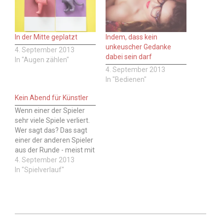
In der Mitte geplatzt
Indem, dass kein
unkeuscher Gedanke
4. September 2013
dabei sein darf
In "Augen zählen"
4. September 2013
In "Bedienen"
Kein Abend für Künstler
Wenn einer der Spieler
sehr viele Spiele verliert.
Wer sagt das? Das sagt
einer der anderen Spieler
aus der Runde - meist mit
einem süffisanten
4. September 2013
Unterton. Hinweis: Wie
In "Spielverlauf"
immer beim Skat ist auch
bei diesem Spruch
Vorsicht geboten, er kann
wie als Ablenkung, Bluff
oder Taktik verwendet
2013-