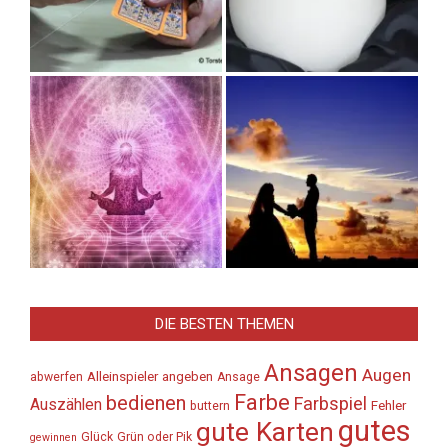
DIE BESTEN THEMEN
Ansagen
Augen
Alleinspieler
angeben
abwerfen
Ansage
Farbe
bedienen
Farbspiel
Auszählen
Fehler
buttern
gutes
gute Karten
Glück
Grün oder Pik
gewinnen