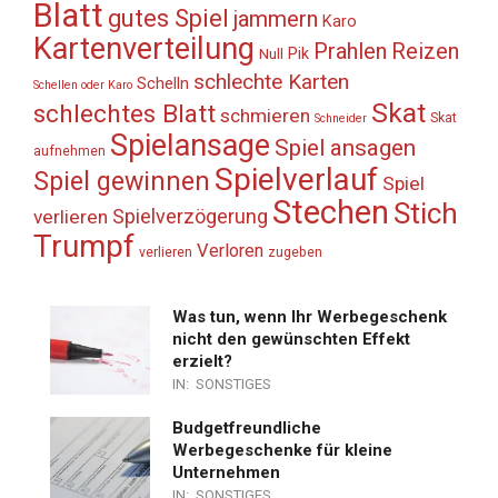
Blatt
gutes Spiel
jammern
Karo
Kartenverteilung
Prahlen
Reizen
Pik
Null
schlechte Karten
Schelln
Schellen oder Karo
Skat
schlechtes Blatt
schmieren
Skat
Schneider
Spielansage
Spiel ansagen
aufnehmen
Spielverlauf
Spiel gewinnen
Spiel
Stechen
Stich
Spielverzögerung
verlieren
Trumpf
Verloren
verlieren
zugeben
Was tun, wenn Ihr Werbegeschenk
nicht den gewünschten Effekt
erzielt?
IN:
SONSTIGES
Budgetfreundliche
Werbegeschenke für kleine
Unternehmen
IN:
SONSTIGES