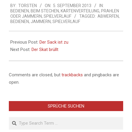
werden. Wie kann…
BY:
TORSTEN
ON:
5. SEPTEMBER 2013
IN:
09-
BEDIENEN
,
BEIM STECHEN
,
KARTENVERTEILUNG
,
PRAHLEN
05
ODER JAMMERN
,
SPIELVERLAUF
TAGGED:
ABWERFEN
,
BEDIENEN
,
JAMMERN
,
SPIELVERLAUF
Previous Post:
Der Sack ist zu
Next Post:
Der Skat brüllt
Comments are closed, but
trackbacks
and pingbacks are
open.
SPRÜCHE SUCHEN
Search