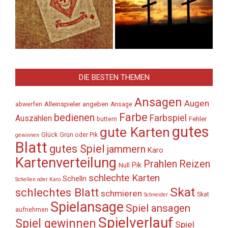
DIE BESTEN THEMEN
Ansagen
Augen
Alleinspieler
angeben
abwerfen
Ansage
Farbe
bedienen
Farbspiel
Auszählen
Fehler
buttern
gutes
gute Karten
Glück
Grün oder Pik
gewinnen
Blatt
gutes Spiel
jammern
Karo
Kartenverteilung
Prahlen
Reizen
Pik
Null
schlechte Karten
Schelln
Schellen oder Karo
Skat
schlechtes Blatt
schmieren
Skat
Schneider
Spielansage
Spiel ansagen
aufnehmen
Spielverlauf
Spiel gewinnen
Spiel