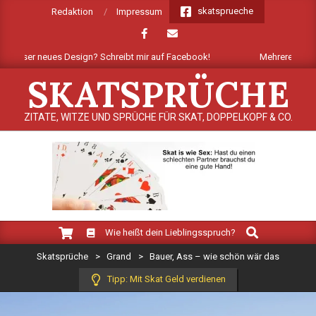
Skip
skatsprueche
Redaktion
Impressum
to
content
unser neues Design? Schreibt mir auf Facebook!
Mehrere Dutzend neu
SKATSPRÜCHE
ZITATE, WITZE UND SPRÜCHE FÜR SKAT, DOPPELKOPF & CO.
Search
Primary
Wie heißt dein Lieblingsspruch?
Navigation
Skatsprüche
>
Grand
>
Bauer, Ass – wie schön wär das
Menu
Tipp: Mit Skat Geld verdienen