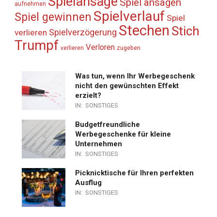
Spielansage
Spiel ansagen
aufnehmen
Spielverlauf
Spiel gewinnen
Spiel
Stechen
Stich
Spielverzögerung
verlieren
Trumpf
Verloren
verlieren
zugeben
Was tun, wenn Ihr Werbegeschenk
nicht den gewünschten Effekt
erzielt?
IN:
SONSTIGES
Budgetfreundliche
Werbegeschenke für kleine
Unternehmen
IN:
SONSTIGES
Picknicktische für Ihren perfekten
Ausflug
IN:
SONSTIGES