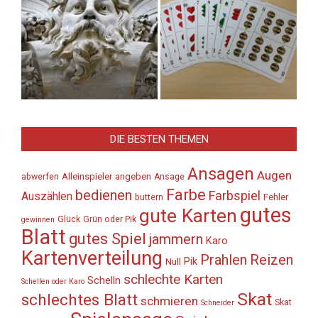
DIE BESTEN THEMEN
Ansagen
Augen
Alleinspieler
angeben
abwerfen
Ansage
Farbe
bedienen
Farbspiel
Auszählen
Fehler
buttern
gutes
gute Karten
Glück
Grün oder Pik
gewinnen
Blatt
gutes Spiel
jammern
Karo
Kartenverteilung
Prahlen
Reizen
Pik
Null
schlechte Karten
Schelln
Schellen oder Karo
Skat
schlechtes Blatt
schmieren
Skat
Schneider