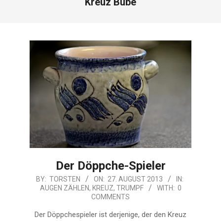
Kreuz Bube
Der Döppche-Spieler
2013-
BY:
TORSTEN
ON:
27. AUGUST 2013
IN:
AUGEN ZÄHLEN
,
KREUZ
,
TRUMPF
WITH:
0
08-
COMMENTS
27
Der Döppchespieler ist derjenige, der den Kreuz