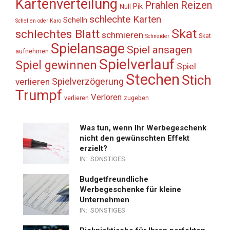
Kartenverteilung
Prahlen
Reizen
Pik
Null
schlechte Karten
Schelln
Schellen oder Karo
Skat
schlechtes Blatt
schmieren
Skat
Schneider
Spielansage
Spiel ansagen
aufnehmen
Spielverlauf
Spiel gewinnen
Spiel
Stechen
Stich
Spielverzögerung
verlieren
Trumpf
Verloren
verlieren
zugeben
Was tun, wenn Ihr Werbegeschenk
nicht den gewünschten Effekt
erzielt?
IN:
SONSTIGES
Budgetfreundliche
Werbegeschenke für kleine
Unternehmen
IN:
SONSTIGES