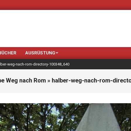
Neue Farben b
BÜCHER
AUSRÜSTUNG
lber-weg-nach-rom-directory-100348_640
lbe Weg nach Rom »
halber-weg-nach-rom-direct