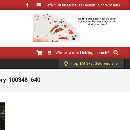
ringt der Frühling: Wie gefällt Dir unser neues Design? Schreibt mir auf Face
Search
Wie heißt dein Lieblingsspruch?
Tipp: Mit Skat Geld verdienen
ory-100348_640