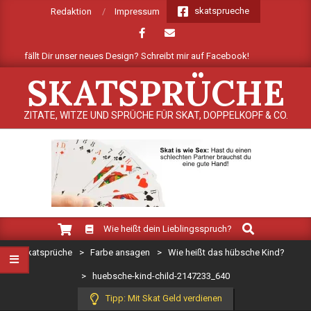
Skip
skatsprueche
Redaktion
Impressum
to
content
ie gefällt Dir unser neues Design? Schreibt mir auf Facebook!
Mehr
SKATSPRÜCHE
ZITATE, WITZE UND SPRÜCHE FÜR SKAT, DOPPELKOPF & CO.
Search
Primary
Wie heißt dein Lieblingsspruch?
Navigation
Skatsprüche
>
Farbe ansagen
>
Wie heißt das hübsche Kind?
Menu
>
huebsche-kind-child-2147233_640
Tipp: Mit Skat Geld verdienen