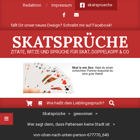
Skip
skatsprueche
Redaktion
Impressum
to
content
ie gefällt Dir unser neues Design? Schreibt mir auf Facebook!
Mehr
SKATSPRÜCHE
ZITATE, WITZE UND SPRÜCHE FÜR SKAT, DOPPELKOPF & CO.
Search
Primary
Wie heißt dein Lieblingsspruch?
Navigation
Skatsprüche
>
gewonnen
>
Menu
Wer sagt denn, dass Pattensen keine Stadt ist
>
von-oben-nach-unten-person-677770_640