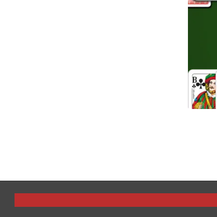
2013-
08-
22