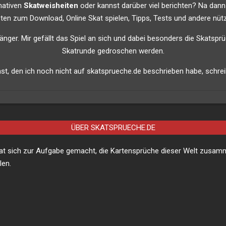
imativen
Skatweisheiten
oder kannst darüber viel berichten? Na dann
listen zum Download, Online Skat spielen, Tipps, Tests und andere nütz
nfänger. Mir gefällt das Spiel an sich und dabei besonders die Skatsprü
Skatrunde gedroschen werden.
t, den ich noch nicht auf skatsprueche.de beschrieben habe, schreib
ÜBER SKATSPRUECHE.DE
hat sich zur Aufgabe gemacht, die Kartensprüche dieser Welt zusa
len.