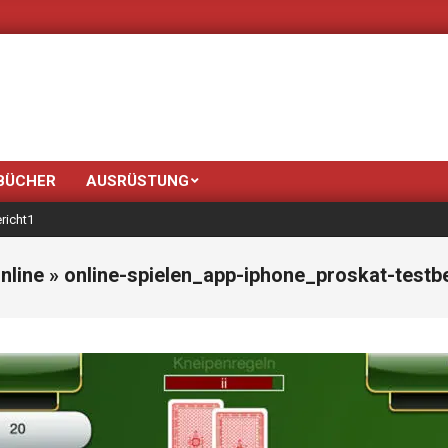
Neue Farben 
BÜCHER
AUSRÜSTUNG
richt1
nline »
online-spielen_app-iphone_proskat-testb