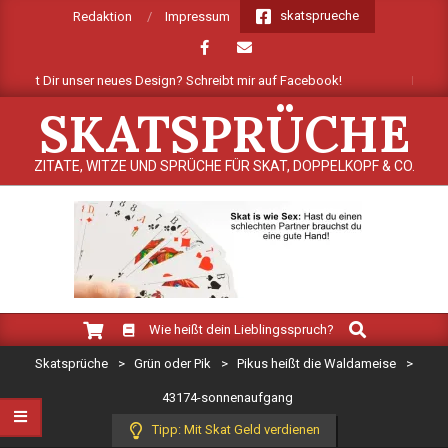
Skip
skatsprueche
Redaktion
Impressum
to
content
efällt Dir unser neues Design? Schreibt mir auf Facebook!
Mehrere 
SKATSPRÜCHE
ZITATE, WITZE UND SPRÜCHE FÜR SKAT, DOPPELKOPF & CO.
Search
Primary
Wie heißt dein Lieblingsspruch?
Navigation
Skatsprüche
>
Grün oder Pik
>
Pikus heißt die Waldameise
>
Menu
43174-sonnenaufgang
Tipp: Mit Skat Geld verdienen