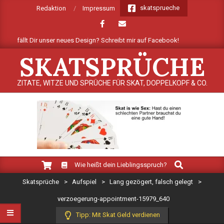
Skip
skatsprueche
Redaktion
Impressum
to
content
e gefällt Dir unser neues Design? Schreibt mir auf Facebook!
Mehre
SKATSPRÜCHE
ZITATE, WITZE UND SPRÜCHE FÜR SKAT, DOPPELKOPF & CO.
Search
Primary
Wie heißt dein Lieblingsspruch?
Navigation
Skatsprüche
>
Aufspiel
>
Lang gezögert, falsch gelegt
>
Menu
verzoegerung-appointment-15979_640
Tipp: Mit Skat Geld verdienen