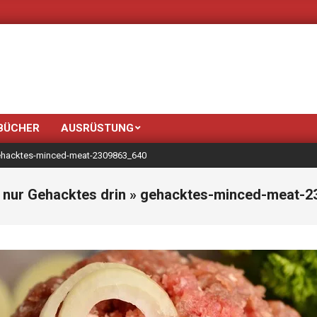
Neue Farben br
BÜCHER
AUSRÜSTUNG
hacktes-minced-meat-2309863_640
 nur Gehacktes drin »
gehacktes-minced-meat-2