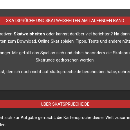
SKATSPRÜCHE UND SKATWEISHEITEN AM LAUFENDEN BAND
imativen
Skatweisheiten
oder kannst darüber viel berichten? Na dann
listen zum Download, Online Skat spielen, Tipps, Tests und andere nütz
nfänger. Mir gefällt das Spiel an sich und dabei besonders die Skatsprü
Skatrunde gedroschen werden.
t, den ich noch nicht auf skatsprueche.de beschrieben habe, schreib
ÜBER SKATSPRUECHE.DE
hat sich zur Aufgabe gemacht, die Kartensprüche dieser Welt zusa
len.