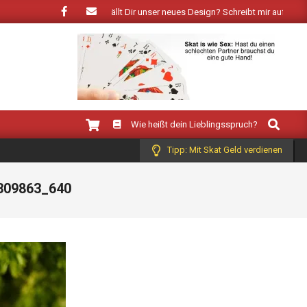
ingt der Frühling: Wie gefällt Dir unser neues Design? Schreibt mir auf Facebo
Search
Wie heißt dein Lieblingsspruch?
Tipp: Mit Skat Geld verdienen
309863_640