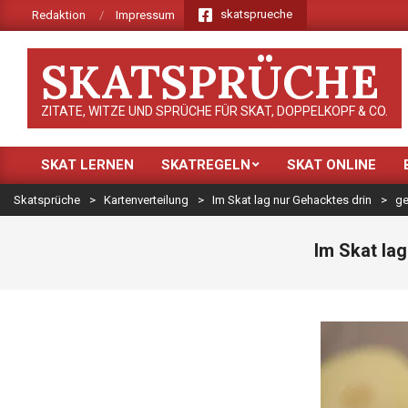
Skip
skatsprueche
Redaktion
Impressum
to
content
SKATSPRÜCHE
ZITATE, WITZE UND SPRÜCHE FÜR SKAT, DOPPELKOPF & CO.
SKAT LERNEN
SKATREGELN
SKAT ONLINE
Primary
Navigation
Skatsprüche
>
Kartenverteilung
>
Im Skat lag nur Gehacktes drin
>
ge
Menu
Im Skat lag