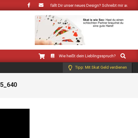
ringt der Frühling: Wie gefällt Dir unser neues Design? Schreibt mir auf Face
Search
Wie heißt dein Lieblingsspruch?
Tipp: Mit Skat Geld verdienen
75_640