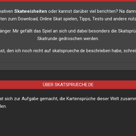
imativen
Skatweisheiten
oder kannst darüber viel berichten? Na dann
listen zum Download, Online Skat spielen, Tipps, Tests und andere nütz
nfänger. Mir gefällt das Spiel an sich und dabei besonders die Skatsprü
Skatrunde gedroschen werden.
t, den ich noch nicht auf skatsprueche.de beschrieben habe, schreib
ÜBER SKATSPRUECHE.DE
hat sich zur Aufgabe gemacht, die Kartensprüche dieser Welt zusa
len.