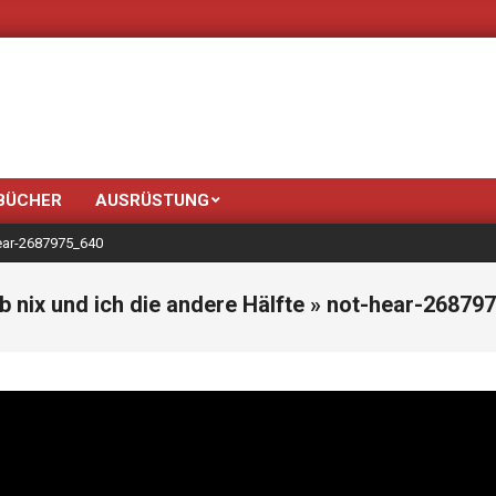
Neue Farben b
BÜCHER
AUSRÜSTUNG
ear-2687975_640
b nix und ich die andere Hälfte »
not-hear-26879