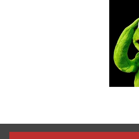
2018-
01-
02