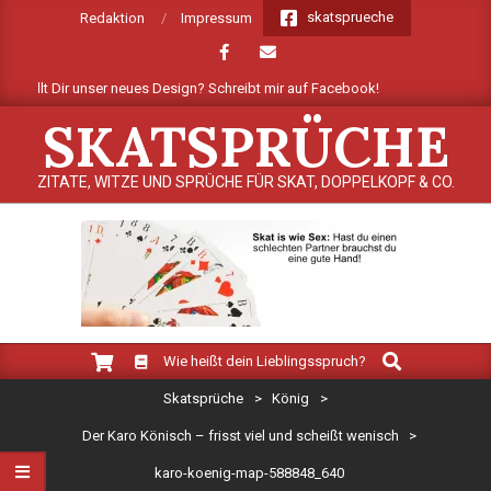
Skip
skatsprueche
Redaktion
Impressum
to
content
gefällt Dir unser neues Design? Schreibt mir auf Facebook!
Mehrere
SKATSPRÜCHE
ZITATE, WITZE UND SPRÜCHE FÜR SKAT, DOPPELKOPF & CO.
Search
Primary
Wie heißt dein Lieblingsspruch?
Navigation
Skatsprüche
>
König
>
Menu
Der Karo Könisch – frisst viel und scheißt wenisch
>
karo-koenig-map-588848_640