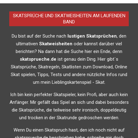
03-
28
SKATSPRÜCHE UND SKATWEISHEITEN AM LAUFENDEN
BAND
Du bist auf der Suche nach
lustigen Skatsprüchen
, den
ultimativen
Skatweisheiten
oder kannst darüber viel
berichten? Na dann hat die Suche hier ein Ende, denn
skatsprueche.de
ist genau dein Ding. Hier gibt´s
Skatsprüche, Skatregeln, Skatlisten zum Download, Online
Skat spielen, Tipps, Tests und andere nützliche Infos rund
um mein Lieblingskartenspiel - Skat.
Ich bin kein perfekter Skatspieler, kein Profi, aber auch kein
Anfänger. Mir gefällt das Spiel an sich und dabei besonders
die Skatsprüche, die teilweise sehr ironisch, doppeldeutig
und trocken in der Skatrunde gedroschen werden.
Wenn Du einen Skatspruch hast, den ich noch nicht auf
skatsprueche.de beschrieben habe, schreibe mir doch