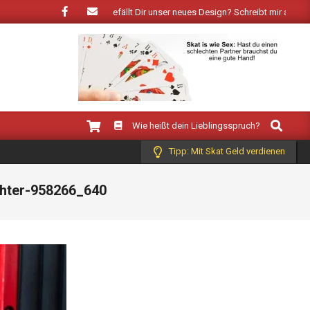
bringt der Frühling: Wie gefällt Dir unser neues Design? Schreibt mir auf Face
Search
Wie heißt dein Lieblingsspruch?
Tipp: Mit Skat Geld verdienen
ghter-958266_640