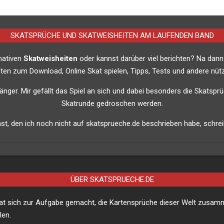
SKATSPRÜCHE UND SKATWEISHEITEN AM LAUFENDEN BAND
imativen
Skatweisheiten
oder kannst darüber viel berichten? Na dann
listen zum Download, Online Skat spielen, Tipps, Tests und andere nütz
nfänger. Mir gefällt das Spiel an sich und dabei besonders die Skatsprü
Skatrunde gedroschen werden.
t, den ich noch nicht auf skatsprueche.de beschrieben habe, schreib
ÜBER SKATSPRUECHE.DE
hat sich zur Aufgabe gemacht, die Kartensprüche dieser Welt zusa
len.