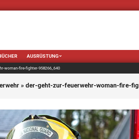
Neue Farben 
BÜCHER
AUSRÜSTUNG
hr-woman-fire-fighter-958266_640
uerwehr »
der-geht-zur-feuerwehr-woman-fire-fi