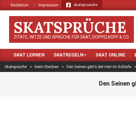
Skip
skatsprueche
Redaktion
Impressum
to
content
SKATSPRÜCHE
ZITATE, WITZE UND SPRÜCHE FÜR SKAT, DOPPELKOPF & CO.
SKAT LERNEN
SKATREGELN
SKAT ONLINE
Primary
Navigation
Skatsprüche
>
beim Stechen
>
Den Seinen gibt’s der Herr im Schlafe
Menu
Den Seinen gi