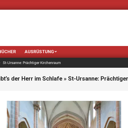
Neue Farben br
BÜCHER
AUSRÜSTUNG
>
St-Ursanne: Prächtiger Kirchenraum
bt’s der Herr im Schlafe »
St-Ursanne: Prächtige