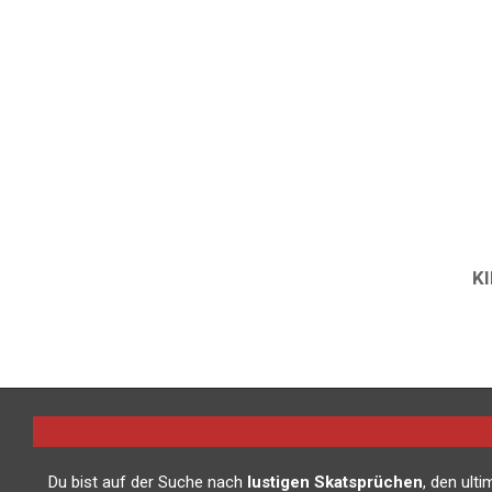
K
2014-
07-
09
Du bist auf der Suche nach
lustigen Skatsprüchen
, den ult