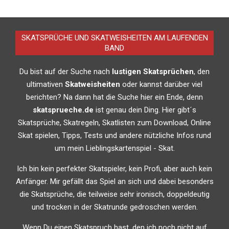
2014-
08-
29
SKATSPRÜCHE UND SKATWEISHEITEN AM LAUFENDEN
BAND
Du bist auf der Suche nach
lustigen Skatsprüchen
, den
ultimativen
Skatweisheiten
oder kannst darüber viel
berichten? Na dann hat die Suche hier ein Ende, denn
skatsprueche.de
ist genau dein Ding. Hier gibt´s
Skatsprüche, Skatregeln, Skatlisten zum Download, Online
Skat spielen, Tipps, Tests und andere nützliche Infos rund
um mein Lieblingskartenspiel - Skat.
Ich bin kein perfekter Skatspieler, kein Profi, aber auch kein
Anfänger. Mir gefällt das Spiel an sich und dabei besonders
die Skatsprüche, die teilweise sehr ironisch, doppeldeutig
und trocken in der Skatrunde gedroschen werden.
Wenn Du einen Skatspruch hast, den ich noch nicht auf