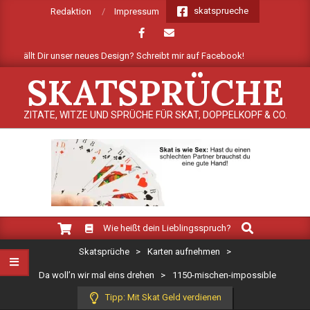
Skip
skatsprueche
Redaktion
Impressum
to
content
e gefällt Dir unser neues Design? Schreibt mir auf Facebook!
Mehre
SKATSPRÜCHE
ZITATE, WITZE UND SPRÜCHE FÜR SKAT, DOPPELKOPF & CO.
Search
Primary
Wie heißt dein Lieblingsspruch?
Navigation
Skatsprüche
>
Karten aufnehmen
>
Menu
Da woll’n wir mal eins drehen
>
1150-mischen-impossible
Tipp: Mit Skat Geld verdienen