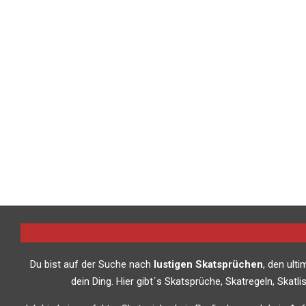
2013-
08-
22
Du bist auf der Suche nach
lustigen Skatsprüchen
, den ult
dein Ding. Hier gibt´s Skatsprüche, Skatregeln, Skat