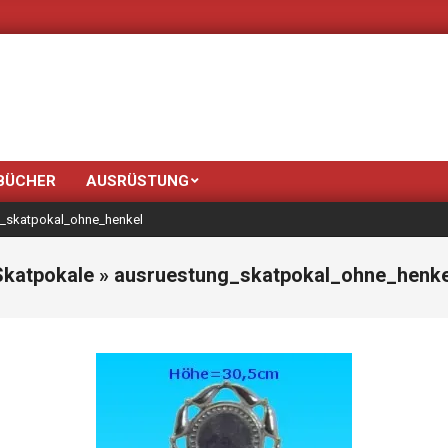
Neue Farben 
BÜCHER
AUSRÜSTUNG
_skatpokal_ohne_henkel
Skatpokale »
ausruestung_skatpokal_ohne_henke