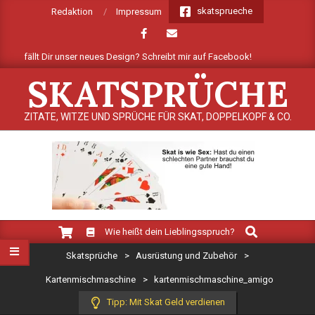
Skip
skatsprueche
Redaktion
Impressum
to
content
ie gefällt Dir unser neues Design? Schreibt mir auf Facebook!
Mehr
SKATSPRÜCHE
ZITATE, WITZE UND SPRÜCHE FÜR SKAT, DOPPELKOPF & CO.
Search
Primary
Wie heißt dein Lieblingsspruch?
Navigation
Skatsprüche
>
Ausrüstung und Zubehör
>
Menu
Kartenmischmaschine
>
kartenmischmaschine_amigo
Tipp: Mit Skat Geld verdienen